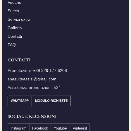
Voucher
a
Suites
n
t
Servizi extra
i
Galleria
t
Contatti
à
FAQ
CONTATTI
Prenotazioni:
+39 329 177 6208
spasuiteassisi@gmail.com
Assistenza prenotazioni: h24
WHATSAPP
MODULO RICHIESTE
SOCIAL E RECENSIONI
Instagram
Facebook
Youtube
Pinterest