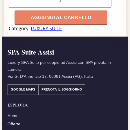
o
t
t
AGGIUNGI AL CARRELLO
e
Category:
LUXURY SUITE
i
n
L
SPA Suite Assisi
u
x
Luxury SPA Suite per coppie ad Assisi con SPA privata in
u
camera.
r
Via G. D'Annunzio 17, 06081 Assisi (PG), Italia
y
S
GOOGLE MAPS
PRENOTA IL SOGGIORNO
u
i
ESPLORA
t
e
Home
q
Offerte
u